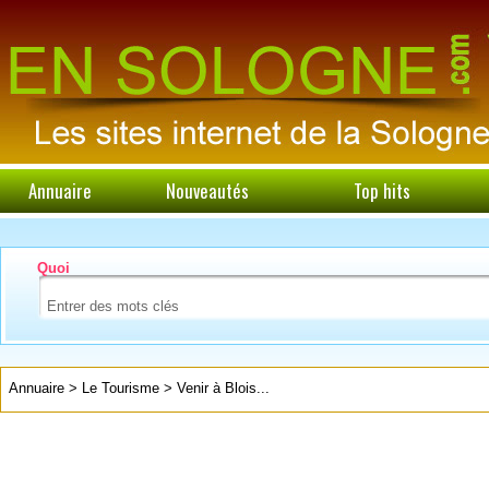
Annuaire
Nouveautés
Top hits
Quoi
Annuaire
>
Le Tourisme
>
Venir à Blois...