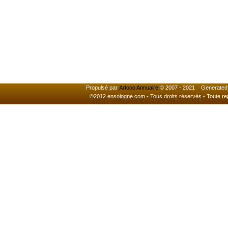
Propulsé par
Arfooo Annuaire
© 2007 - 2021 Generated i
©2012 ensologne.com - Tous droits réservés - Toute reprod