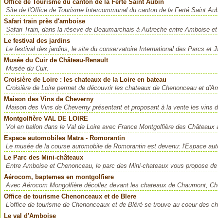
Office de Tourisme du canton de la Ferté Saint Aubin
Site de l'Office de Tourisme Intercommunal du canton de la Ferté Saint Aub
Safari train près d'amboise
Safari Train, dans la réseve de Beaumarchais à Autreche entre Amboise et
Le festival des jardins
Le festival des jardins, le site du conservatoire International des Parcs e
Musée du Cuir de Château-Renault
Musée du Cuir.
Croisière de Loire : les chateaux de la Loire en bateau
Croisière de Loire permet de découvrir les chateaux de Chenonceau et d'A
Maison des Vins de Cheverny
Maison des Vins de Cheverny présentant et proposant à la vente les vins
Montgolfière VAL DE LOIRE
Vol en ballon dans le Val de Loire avec France Montgolfière des Châteaux 
Espace automobiles Matra - Romorantin
Le musée de la course automobile de Romorantin est devenu: l'Espace auto
Le Parc des Mini-châteaux
Entre Amboise et Chenonceau, le parc des Mini-chateaux vous propose de vi
Aérocom, baptemes en montgolfiere
Avec Aérocom Mongolfière décollez devant les chateaux de Chaumont, Che
Office de tourisme Chenonceaux et de Blere
L'office de tourisme de Chenonceaux et de Bléré se trouve au coeur des ch
Le val d'Amboise