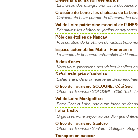
Bienvenu à la maison des étangs
La maison des étangs, une visite decouverte 
Croisière de Loire : les chateaux de la Loir
Croisière de Loire permet de découvrir les 
Val de Loire patrimoine mondial de l'UNE
Découvrez les châteaux, jardins et paysages du
Pôle des étoiles de Nancay
Présentation de la Station de radioastronomie
Espace automobiles Matra - Romorantin
Le musée de la course automobile de Romorant
A dos d'anes
Nous vous proposons des visites insolites en 
Safari train près d'amboise
Safari Train, dans la réseve de Beaumarchai
Office de Tourisme SOLOGNE, Côté Sud
Office de Tourisme SOLOGNE, Côté Sud , fus
Val de Loire Montgolfière
Entre Cher et Loire, une autre facon de decouv
Loire à vélo
Organisez votre séjour autour d'un grand itiné
Office de Tourisme Sauldre
Office de Tourisme Sauldre - Sologne . Regr
Transport en autocar