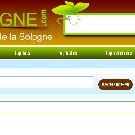
Top hits
Top notes
Top referrers