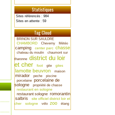
Statistiques
Sites référencés : 984
Sites en attente : 59
Tag Cloud
BRINON SUR SAULDRE
CHAMBORD
Cheverny
Météo
chasse
camping
center parc
chateau du moulin
chaumont sur
district du loir
tharonne
et cher
foot
gites
gite
lamotte beuvron
maison
mirador
peche
piscine
porcelaine de
porcelaine
sologne
propriété de chasse
restaurant en sologne
romorantin
restaurant sologne
salbris
site officiel district loir et
zoo
cher
sologne
vélo
étang