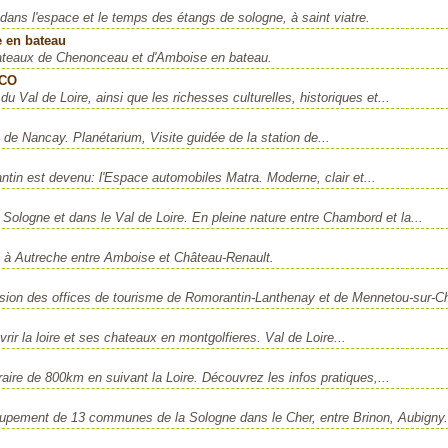
dans l'espace et le temps des étangs de sologne, à saint viatre.
e en bateau
chateaux de Chenonceau et d'Amboise en bateau.
SCO
 Val de Loire, ainsi que les richesses culturelles, historiques et...
 de Nancay. Planétarium, Visite guidée de la station de...
in est devenu: l'Espace automobiles Matra. Moderne, clair et...
Sologne et dans le Val de Loire. En pleine nature entre Chambord et la...
s à Autreche entre Amboise et Château-Renault.
ion des offices de tourisme de Romorantin-Lanthenay et de Mennetou-sur-Ch
rir la loire et ses chateaux en montgolfieres. Val de Loire...
raire de 800km en suivant la Loire. Découvrez les infos pratiques,...
oupement de 13 communes de la Sologne dans le Cher, entre Brinon, Aubigny.