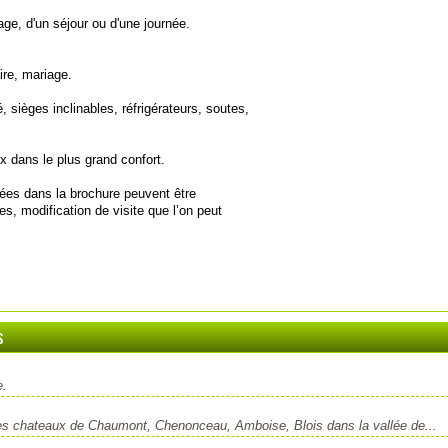
e, d'un séjour ou d'une journée.
ire, mariage.
, sièges inclinables, réfrigérateurs, soutes,
x dans le plus grand confort.
ées dans la brochure peuvent être
, modification de visite que l’on peut
s
e.
es chateaux de Chaumont, Chenonceau, Amboise, Blois dans la vallée de...