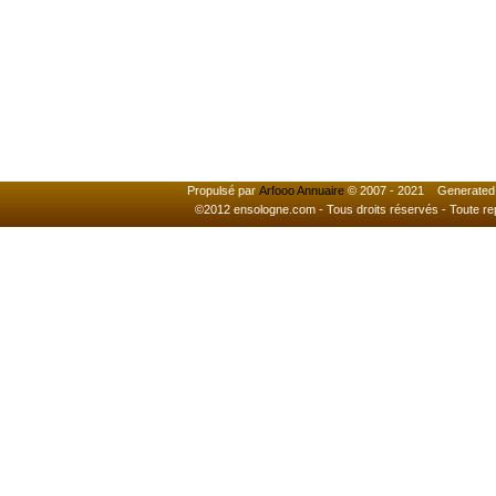
Propulsé par
Arfooo Annuaire
© 2007 - 2021 Generated i
©2012 ensologne.com - Tous droits réservés - Toute reprod