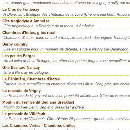
Les grands gats, residences secondaires situées en sologne, à sully sur lo
Le Clos de Fontenay
A Bléré, au c&oelig;ur des châteaux de la Loire (Chenonceau 6km, Amboi
Gîte troglodyte à Amboise
Gîte troglodytique, à l'interieur de la roche, à Amboise.
Chambres d'hotes, gites rural
Chambres d'hotes, dans un cadre tranquile aux pieds des vignes Tourangel
Derby country
Gite en sologne pour un moment de détente, situé à Neuvy sur Barangeon. L
Les petites Forges
Au c&oelig;ur de la Sologne, les gîtes des petites forges vous accueillent 
Gîte Besnard Nancay
Gîte à Nancay en Sologne.
La Pépinière, Chambres d'hotes
Patricia vous accueillent en chambre d'hote en Loir et Cher, près des chate
La roseraie de Vrigny
La Roseraie de Vrigny est une belle propriété affiliée aux Gîtes de France 
Moulin du Fief Gentil Bed and Breakfast
Moulin du Fief Gentil Bed and Breakfast à Bléré.
Le pressoir de Villefault
Le Pressoir de Villefrault, Gîte d'Etape 25 personnes, grande salle convivi
Les Chambres Vertes - Chambres dhôtes