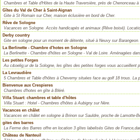
Chambres et Table d'Hôtes de la Haute Traversière, près de Chenonceau à 
Gîtes du Val de Cher à Saint-Aignan
Gite à St Romain sur Cher, maison éclusière en bord de Cher.
Rêve de Sologne
Vacances en Sologne. Accès handicapés et animaux (Rêve boisé). Location 
Derby country
Gite en sologne pour un moment de détente, situé à Neuvy sur Barangeon. L
La Berlinette - Chambre d'hotes en Sologne
La Berlinette - Chambre d'hôtes en Sologne - Val de Loire. Aménagées dans
Les petites Forges
Au c&oelig;ur de la Sologne, les gîtes des petites forges vous accueillent 
La Levraudière
5 Chambres et Table d'hôtes à Cheverny situées face au golf 18 trous. La pr
Bienvenue aux Crespieres
Chambres d'hotes en gîte à Bléré.
Villa Stuart: chambres et table d'hôtes
Villa Stuart : Hotel - Chambres d'hôtes à Aubigny sur Nère.
Vacances en châlet
Vacances en châlet en sologne à Brinon sur Sauldre, proche de Lamotte-B
gites des barres
La Ferme des Barres offre en location 3 gîtes labelisés Gites de France,da
Château de Nanteuil