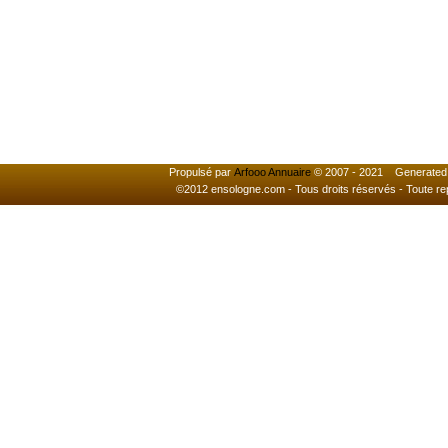
Propulsé par
Arfooo Annuaire
© 2007 - 2021 Generated i
©2012 ensologne.com - Tous droits réservés - Toute reprod