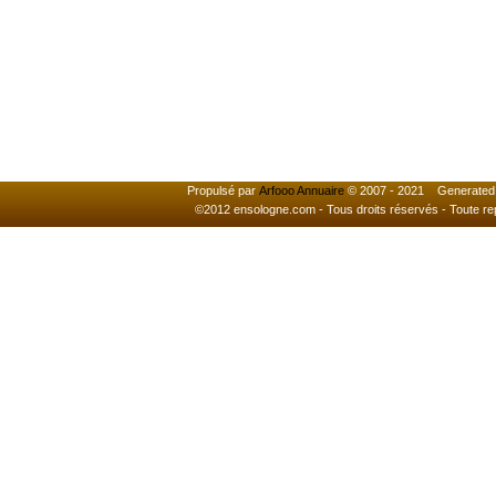
Propulsé par
Arfooo Annuaire
© 2007 - 2021 Generated i
©2012 ensologne.com - Tous droits réservés - Toute reprod