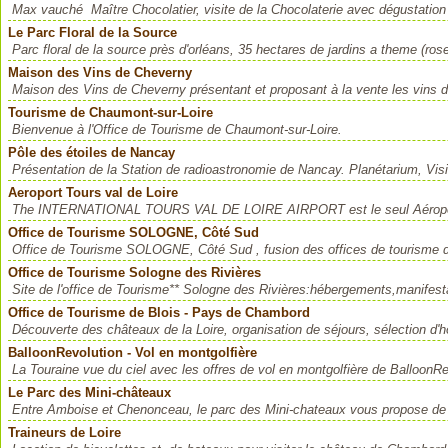
Max vauché Maître Chocolatier, visite de la Chocolaterie avec dégustation
Le Parc Floral de la Source
Parc floral de la source près d'orléans, 35 hectares de jardins a theme (rosera
Maison des Vins de Cheverny
Maison des Vins de Cheverny présentant et proposant à la vente les vins
Tourisme de Chaumont-sur-Loire
Bienvenue à l'Office de Tourisme de Chaumont-sur-Loire.
Pôle des étoiles de Nancay
Présentation de la Station de radioastronomie de Nancay. Planétarium, Visit
Aeroport Tours val de Loire
The INTERNATIONAL TOURS VAL DE LOIRE AIRPORT est le seul Aéroport in
Office de Tourisme SOLOGNE, Côté Sud
Office de Tourisme SOLOGNE, Côté Sud , fusion des offices de tourisme 
Office de Tourisme Sologne des Rivières
Site de l'office de Tourisme** Sologne des Rivières:hébergements,manifes
Office de Tourisme de Blois - Pays de Chambord
Découverte des châteaux de la Loire, organisation de séjours, sélection d'h
BalloonRevolution - Vol en montgolfière
La Touraine vue du ciel avec les offres de vol en montgolfière de BalloonRev
Le Parc des Mini-châteaux
Entre Amboise et Chenonceau, le parc des Mini-chateaux vous propose de vi
Traineurs de Loire