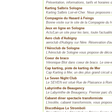
Présentation, informations, tarifs et horaires
Karting Salbris Sologne
Karting Salbris Loir-et-Cher. Nous proposons l
Compagnie du Hasard à Feings
Bonne visite sur le site de la Compagnie du 
Jeux en ligne en Sologne
Actu'Lan un site pour les lans, toute l'actuali
Aero club d'Aubigny
aeroclub d'Aubigny sur Nère. Réservation d'a
l'Aéroclub de Sologne
L'Aéroclub de Sologne vous propose de découvr
Coeur de braco
Véronique Blot dans coeur de braco. Le one-wo
Cap karting, piste de karting de Mer
Cap Karting à Mer, un des plus grand circuit
Le Seven Night Club
Le SEVEN est situé Rue de Plaisance à Romoran
Labyrinthe de Beaugency
Le Labyrinthe de Beaugency. Premier parc d'at
Cabaret diner spectacle transformiste
L'insolite, cabaret transformiste, vous propo
Discothèque Le Stromboli