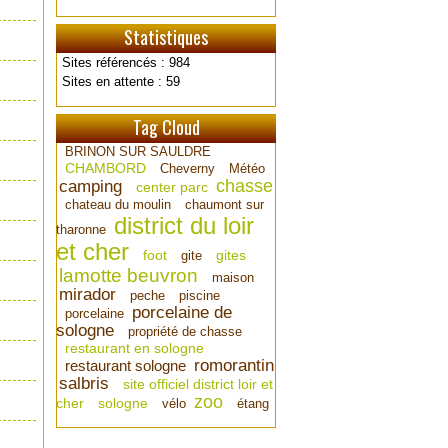
Statistiques
Sites référencés : 984
Sites en attente : 59
Tag Cloud
BRINON SUR SAULDRE
CHAMBORD
Cheverny
Météo
chasse
camping
center parc
chateau du moulin
chaumont sur
district du loir
tharonne
et cher
foot
gites
gite
lamotte beuvron
maison
mirador
peche
piscine
porcelaine de
porcelaine
sologne
propriété de chasse
restaurant en sologne
romorantin
restaurant sologne
salbris
site officiel district loir et
zoo
cher
sologne
vélo
étang