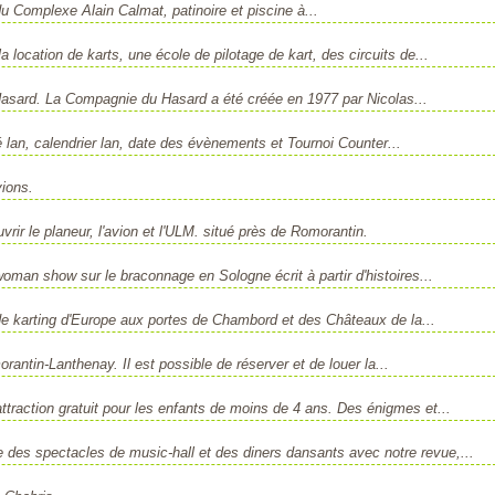
 du Complexe Alain Calmat, patinoire et piscine à...
a location de karts, une école de pilotage de kart, des circuits de...
Hasard. La Compagnie du Hasard a été créée en 1977 par Nicolas...
té lan, calendrier lan, date des évènements et Tournoi Counter...
vions.
ir le planeur, l'avion et l'ULM. situé près de Romorantin.
man show sur le braconnage en Sologne écrit à partir d'histoires...
 de karting d'Europe aux portes de Chambord et des Châteaux de la...
tin-Lanthenay. Il est possible de réserver et de louer la...
traction gratuit pour les enfants de moins de 4 ans. Des énigmes et...
se des spectacles de music-hall et des diners dansants avec notre revue,...