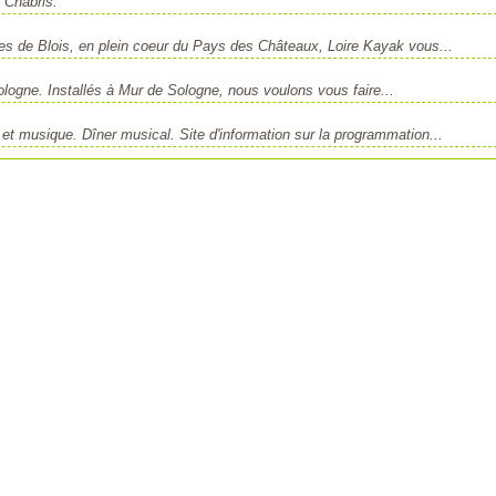
 Chabris.
tes de Blois, en plein coeur du Pays des Châteaux, Loire Kayak vous...
logne. Installés à Mur de Sologne, nous voulons vous faire...
 et musique. Dîner musical. Site d'information sur la programmation...