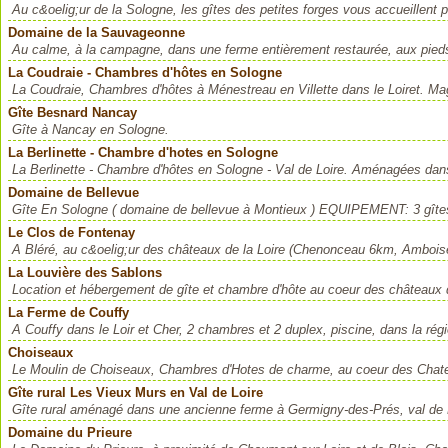
Au c&oelig;ur de la Sologne, les gîtes des petites forges vous accueillent 
Domaine de la Sauvageonne
Au calme, à la campagne, dans une ferme entièrement restaurée, aux pieds
La Coudraie - Chambres d'hôtes en Sologne
La Coudraie, Chambres d'hôtes à Ménestreau en Villette dans le Loiret. Mag
Gîte Besnard Nancay
Gîte à Nancay en Sologne.
La Berlinette - Chambre d'hotes en Sologne
La Berlinette - Chambre d'hôtes en Sologne - Val de Loire. Aménagées dans
Domaine de Bellevue
Gîte En Sologne ( domaine de bellevue à Montieux ) EQUIPEMENT: 3 gîtes -
Le Clos de Fontenay
A Bléré, au c&oelig;ur des châteaux de la Loire (Chenonceau 6km, Amboi
La Louvière des Sablons
Location et hébergement de gîte et chambre d'hôte au coeur des châteaux de
La Ferme de Couffy
A Couffy dans le Loir et Cher, 2 chambres et 2 duplex, piscine, dans la rég
Choiseaux
Le Moulin de Choiseaux, Chambres d'Hotes de charme, au coeur des Chate
Gîte rural Les Vieux Murs en Val de Loire
Gîte rural aménagé dans une ancienne ferme à Germigny-des-Prés, val de L
Domaine du Prieure