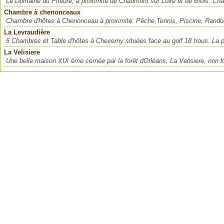
Le Domaine du Prieure, à proximité de Chaumont sur Loire et de Blois. Cham
Chambre à chenonceaux
Chambre d'hôtes à Chenonceau à proximité: Pêche,Tennis, Piscine, Randon
La Levraudière
5 Chambres et Table d'hôtes à Cheverny situées face au golf 18 trous. La pr
La Velisiere
Une belle maison XIX ème cernée par la forêt dOrléans, La Velisiere, non lo