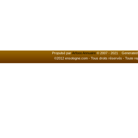
Propulsé par
Arfooo Annuaire
© 2007 - 2021 Generated i
©2012 ensologne.com - Tous droits réservés - Toute reprod