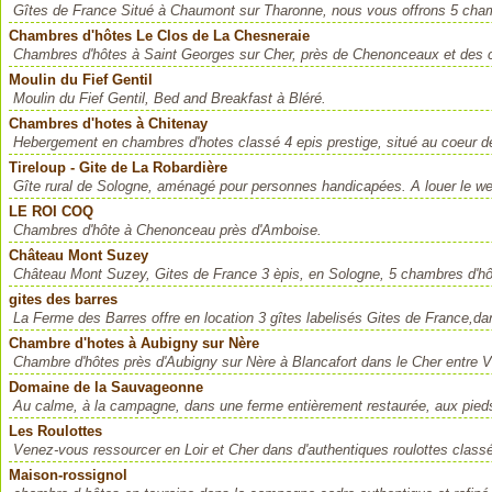
Gîtes de France Situé à Chaumont sur Tharonne, nous vous offrons 5 cham
Chambres d'hôtes Le Clos de La Chesneraie
Chambres d'hôtes à Saint Georges sur Cher, près de Chenonceaux et des c
Moulin du Fief Gentil
Moulin du Fief Gentil, Bed and Breakfast à Bléré.
Chambres d'hotes à Chitenay
Hebergement en chambres d'hotes classé 4 epis prestige, situé au coeur de
Tireloup - Gite de La Robardière
Gîte rural de Sologne, aménagé pour personnes handicapées. A louer le w
LE ROI COQ
Chambres d'hôte à Chenonceau près d'Amboise.
Château Mont Suzey
Château Mont Suzey, Gites de France 3 èpis, en Sologne, 5 chambres d'hô
gites des barres
La Ferme des Barres offre en location 3 gîtes labelisés Gites de France,da
Chambre d'hotes à Aubigny sur Nère
Chambre d'hôtes près d'Aubigny sur Nère à Blancafort dans le Cher entre V
Domaine de la Sauvageonne
Au calme, à la campagne, dans une ferme entièrement restaurée, aux pieds
Les Roulottes
Venez-vous ressourcer en Loir et Cher dans d'authentiques roulottes classé
Maison-rossignol