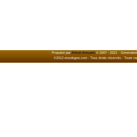
Propulsé par
Arfooo Annuaire
© 2007 - 2021 Generated i
©2012 ensologne.com - Tous droits réservés - Toute reprod