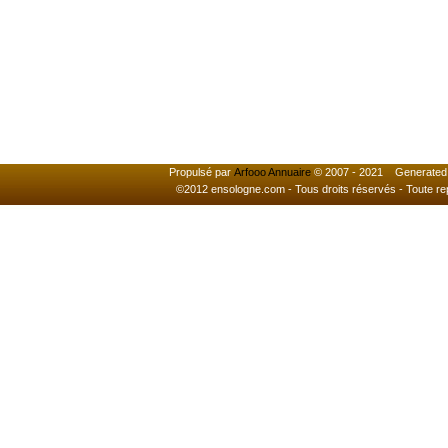
Propulsé par
Arfooo Annuaire
© 2007 - 2021 Generated i
©2012 ensologne.com - Tous droits réservés - Toute reprod