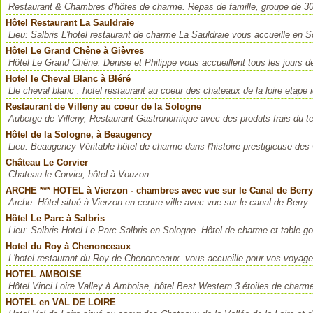
Restaurant & Chambres d'hôtes de charme. Repas de famille, groupe de 30 
Hôtel Restaurant La Sauldraie
Lieu: Salbris L'hotel restaurant de charme La Sauldraie vous accueille en So
Hôtel Le Grand Chêne à Gièvres
Hôtel Le Grand Chêne: Denise et Philippe vous accueillent tous les jours d
Hotel le Cheval Blanc à Bléré
Lle cheval blanc : hotel restaurant au coeur des chateaux de la loire etape id
Restaurant de Villeny au coeur de la Sologne
Auberge de Villeny, Restaurant Gastronomique avec des produts frais du te
Hôtel de la Sologne, à Beaugency
Lieu: Beaugency Véritable hôtel de charme dans l'histoire prestigieuse des 
Château Le Corvier
Chateau le Corvier, hôtel à Vouzon.
ARCHE *** HOTEL à Vierzon - chambres avec vue sur le Canal de Berry
Arche: Hôtel situé à Vierzon en centre-ville avec vue sur le canal de Berry. O
Hôtel Le Parc à Salbris
Lieu: Salbris Hotel Le Parc Salbris en Sologne. Hôtel de charme et table 
Hotel du Roy à Chenonceaux
L'hotel restaurant du Roy de Chenonceaux vous accueille pour vos voyages
HOTEL AMBOISE
Hôtel Vinci Loire Valley à Amboise, hôtel Best Western 3 étoiles de charm
HOTEL en VAL DE LOIRE