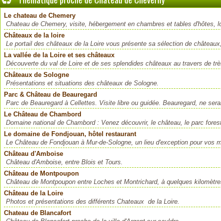
Le chateau de Chemery
Chateau de Chemery, visite, hébergement en chambres et tables d'hôtes, loc
Châteaux de la loire
Le portail des châteaux de la Loire vous présente sa sélection de châteaux,
La vallée de la Loire et ses châteaux
Découverte du val de Loire et de ses splendides châteaux au travers de tr
Châteaux de Sologne
Présentations et situations des châteaux de Sologne.
Parc & Château de Beauregard
Parc de Beauregard à Cellettes. Visite libre ou guidée. Beauregard, ne serait p
Le Château de Chambord
Domaine national de Chambord : Venez découvrir, le château, le parc foresti
Le domaine de Fondjouan, hôtel restaurant
Le Château de Fondjouan à Mur-de-Sologne, un lieu d'exception pour vos ma
Château d'Amboise
Château d'Amboise, entre Blois et Tours.
Château de Montpoupon
Château de Montpoupon entre Loches et Montrichard, à quelques kilomètre
Château de la Loire
Photos et présentations des différents Chateaux de la Loire.
Chateau de Blancafort