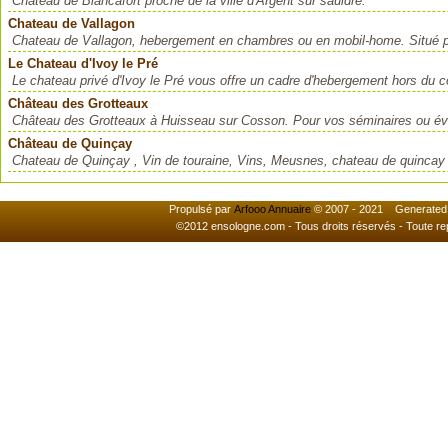
Château de Blancafort proche de la ville d'Argent sur sauldre.
Chateau de Vallagon
Chateau de Vallagon, hebergement en chambres ou en mobil-home. Situé pr
Le Chateau d'Ivoy le Pré
Le chateau privé d'Ivoy le Pré vous offre un cadre d'hebergement hors du 
Château des Grotteaux
Château des Grotteaux à Huisseau sur Cosson. Pour vos séminaires ou évén
Château de Quinçay
Chateau de Quinçay , Vin de touraine, Vins, Meusnes, chateau de quincay phi
Propulsé par
Arfooo Annuaire
© 2007 - 2021 Generated i
©2012 ensologne.com - Tous droits réservés - Toute reprod