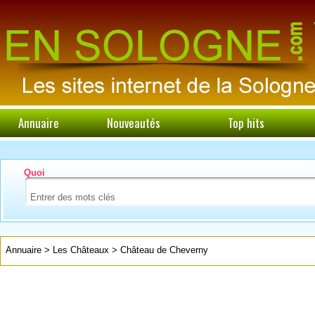
Annuaire
Nouveautés
Top hits
Quoi
Annuaire
>
Les Châteaux
>
Château de Cheverny