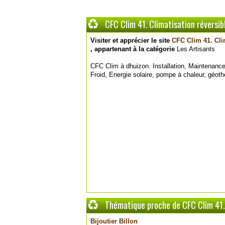
CFC Clim 41. Climatisation réversib
Visiter et apprécier le site
CFC Clim 41. Cli
, appartenant à la catégorie
Les Artisants
CFC Clim à dhuizon. Installation, Maintenance
Froid, Energie solaire, pompe à chaleur, géoth
Thématique proche de CFC Clim 41. 
Bijoutier Billon