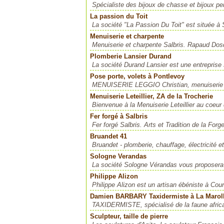
Spécialiste des bijoux de chasse et bijoux per
La passion du Toit
La société "La Passion Du Toit" est située à 
Menuiserie et charpente
Menuiserie et charpente Salbris. Rapaud Dosq
Plomberie Lansier Durand
La société Durand Lansier est une entreprise sp
Pose porte, volets à Pontlevoy
MENUISERIE LEGGIO Christian, menuiserie art
Menuiserie Leteillier, ZA de la Trocherie
Bienvenue à la Menuiserie Leteillier au coeur 
Fer forgé à Salbris
Fer forgé Salbris. Arts et Tradition de la Forge 
Bruandet 41
Bruandet - plomberie, chauffage, électricité 
Sologne Verandas
La société Sologne Vérandas vous proposera
Philippe Alizon
Philippe Alizon est un artisan ébéniste à Co
Damien BARBARY Taxidermiste à La Marol
TAXIDERMISTE, spécialisé de la faune afric
Sculpteur, taille de pierre