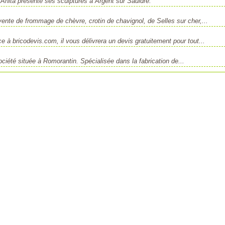
 Anita présente ses sculptures à Argent sur Sauldre.
nte de frommage de chèvre, crotin de chavignol, de Selles sur cher,...
e à bricodevis.com, il vous délivrera un devis gratuitement pour tout...
ciété située à Romorantin. Spécialisée dans la fabrication de...