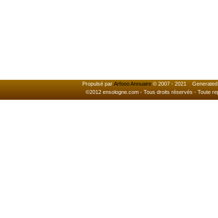
Propulsé par
Arfooo Annuaire
© 2007 - 2021 Generated i
©2012 ensologne.com - Tous droits réservés - Toute reprod