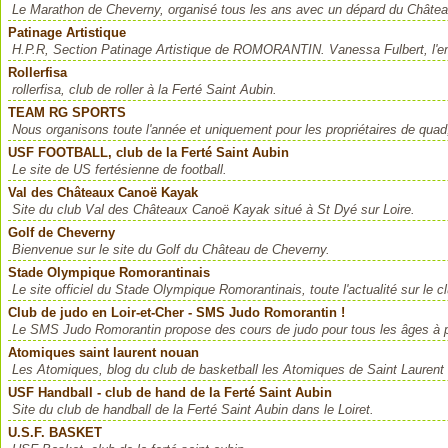
Le Marathon de Cheverny, organisé tous les ans avec un dépard du Châtea
Patinage Artistique
H.P.R, Section Patinage Artistique de ROMORANTIN. Vanessa Fulbert, l'entr
Rollerfisa
rollerfisa, club de roller à la Ferté Saint Aubin.
TEAM RG SPORTS
Nous organisons toute l'année et uniquement pour les propriétaires de qua
USF FOOTBALL, club de la Ferté Saint Aubin
Le site de US fertésienne de football.
Val des Châteaux Canoë Kayak
Site du club Val des Châteaux Canoë Kayak situé à St Dyé sur Loire.
Golf de Cheverny
Bienvenue sur le site du Golf du Château de Cheverny.
Stade Olympique Romorantinais
Le site officiel du Stade Olympique Romorantinais, toute l'actualité sur le cl
Club de judo en Loir-et-Cher - SMS Judo Romorantin !
Le SMS Judo Romorantin propose des cours de judo pour tous les âges à par
Atomiques saint laurent nouan
Les Atomiques, blog du club de basketball les Atomiques de Saint Laurent
USF Handball - club de hand de la Ferté Saint Aubin
Site du club de handball de la Ferté Saint Aubin dans le Loiret.
U.S.F. BASKET