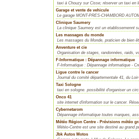
taxi à Chouzy sur Cisse; réserver un taxi en
Garage et vente de vehicule
Le garage MONT-PRES-CHAMBORD AUTOMOBILES
Clinique Saumery
La clinique Saumery est un etablissemennt sa
Les massages du monde
Les massages du Monde, praticien de bien êtr
Anventure et cie
Organisation de stages, randonnées, raids, 
F-Informatique : Dépannage informatique
F-Informatique : Dépannage informatique - Créa
Ligue contre le cancer
Journal du comité départementale 41, du Loir-et
Taxi Sologne
taxi en sologne. possibilité d'organiser un ci
Onco 41
site internet d'information sur le cancer. Rés
Cybernetarom
Dépannage informatique toutes marques, asse
Météo Région Centre - Prévisions météo gra
Météo-Centre est une site destiné au grand pu
Jbk Autos Motos