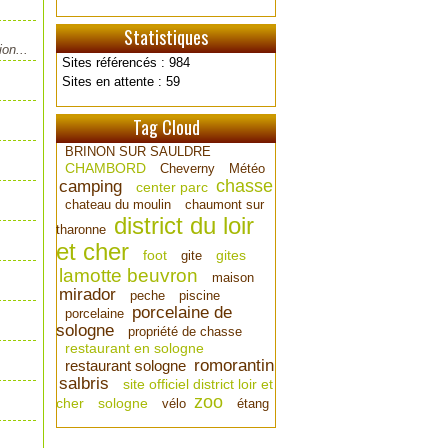
Statistiques
on...
Sites référencés : 984
Sites en attente : 59
Tag Cloud
BRINON SUR SAULDRE
CHAMBORD
Cheverny
Météo
chasse
camping
center parc
chateau du moulin
chaumont sur
district du loir
tharonne
et cher
foot
gites
gite
lamotte beuvron
maison
mirador
peche
piscine
porcelaine de
porcelaine
sologne
propriété de chasse
restaurant en sologne
romorantin
restaurant sologne
salbris
site officiel district loir et
zoo
cher
sologne
vélo
étang