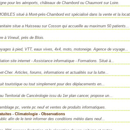
 ligne pour les aéroports, châteaux de Chambord ou Chaumont sur Loire.
 situé à Mont-près-Chambord est spécialisé dans la vente et la locati
nitaire situe a Huisseau sur Cosson qui accueille au maximum 50 patients...
e à Vineuil, prés de Blois.
voyages à pied, VTT, eaux vives, 4x4, moto, motoneige. Agence de voyage...
tion site internet - Assistance informatique - Formations. Situé à...
-Cher. Articles, forums, informations et actualités sur la lutte...
rcuit touristique ou tout simplement pour des déplacements en...
eau Territorial de Cancérologie issu du 1er plan cancer, propose un...
mblage pc, vente pc neuf et ventes de produits informatiques.
tuites - Climatologie - Observations
blic afin de le tenir informer des conditions météo dans neuf...