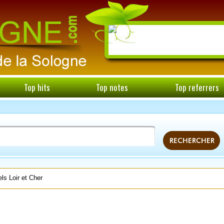
Top hits
Top notes
Top referrers
ls Loir et Cher