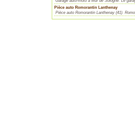
Garage auto-moto à Mur de Sologne. Le garage 
Pièce auto Romorantin Lanthenay
Pièce auto Romorantin Lanthenay (41). Romo 